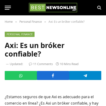
Home
Personal Finance
Axi: Es un bróker confiable?
»
»
PERSONAL FINANCE
Axi: Es un bróker
confiable?
Updated:
11 Comments
10 Mins Read
¿Estamos seguros de que Axi es adecuado para el
comercio en línea? ¿Es Axi un bróker confiable, y hay