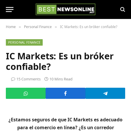
Home
Personal Finance
IC Markets: Es un bróker confiable?
»
»
PERSONAL FINANCE
IC Markets: Es un bróker
confiable?
15 Comments
10 Mins Read
¿Estamos seguros de que IC Markets es adecuado
para el comercio en línea? ¿Es un corredor