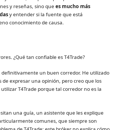
ones y reseñas, sino que
es mucho más
adas
y entender si la fuente que está
leno conocimiento de causa.
rores. ¿Qué tan confiable es T4Trade?
 definitivamente un buen corredor. He utilizado
de expresar una opinión, pero creo que los
ilizar T4Trade porque tal corredor no es la
itan una guía, un asistente que les explique
 particularmente comunes, que siempre son
problema de T4Trade: este bróker no explica cómo