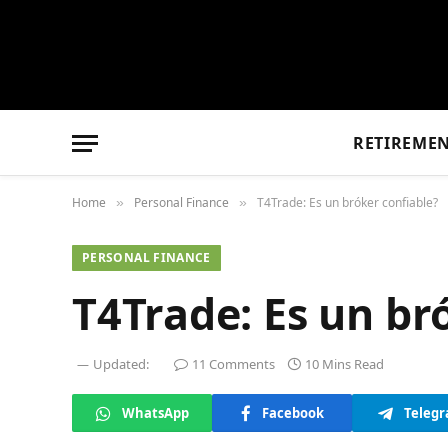
RETIREME
Home
Personal Finance
T4Trade: Es un bróker confiable?
»
»
PERSONAL FINANCE
T4Trade: Es un br
Updated:
11 Comments
10 Mins Read
WhatsApp
Facebook
Teleg