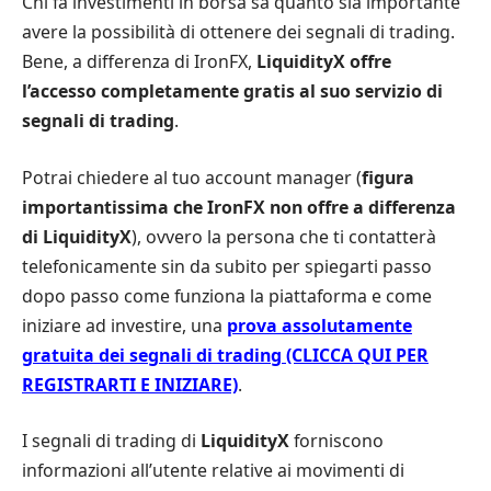
Chi fa investimenti in borsa sa quanto sia importante
avere la possibilità di ottenere dei segnali di trading.
Bene, a differenza di IronFX,
LiquidityX
offre
l’accesso completamente gratis
al suo servizio di
segnali di trading
.
Potrai chiedere al tuo account manager (
figura
importantissima che IronFX non offre a differenza
di
LiquidityX
), ovvero la persona che ti contatterà
telefonicamente sin da subito per spiegarti passo
dopo passo come funziona la piattaforma e come
iniziare ad investire, una
prova assolutamente
gratuita dei segnali di trading (CLICCA QUI PER
REGISTRARTI E INIZIARE)
.
I segnali di trading di
LiquidityX
forniscono
informazioni all’utente relative ai movimenti di