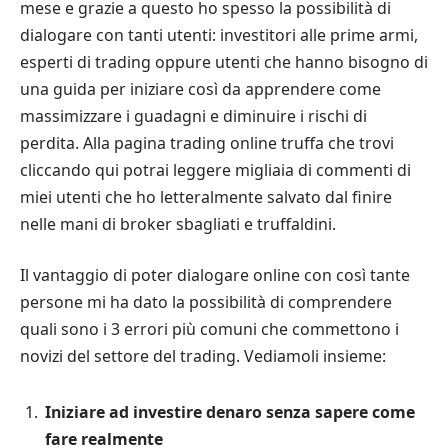
mese e grazie a questo ho spesso la possibilità di
dialogare con tanti utenti: investitori alle prime armi,
esperti di trading oppure utenti che hanno bisogno di
una guida per iniziare così da apprendere come
massimizzare i guadagni e diminuire i rischi di
perdita. Alla pagina trading online truffa che trovi
cliccando qui potrai leggere migliaia di commenti di
miei utenti che ho letteralmente salvato dal finire
nelle mani di broker sbagliati e truffaldini.
Il vantaggio di poter dialogare online con così tante
persone mi ha dato la possibilità di comprendere
quali sono i 3 errori più comuni che commettono i
novizi del settore del trading. Vediamoli insieme:
Iniziare ad investire denaro senza sapere come
fare realmente