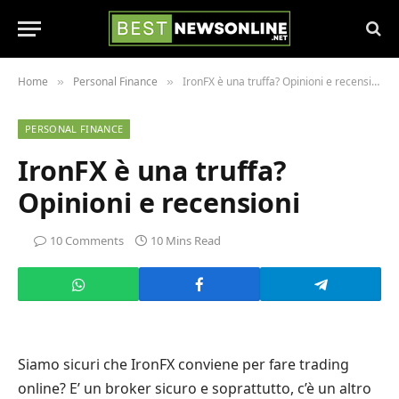
Home
Personal Finance
IronFX è una truffa? Opinioni e recensioni
»
»
PERSONAL FINANCE
IronFX è una truffa?
Opinioni e recensioni
10 Comments
10 Mins Read
Siamo sicuri che IronFX conviene per fare trading
online? E’ un broker sicuro e soprattutto, c’è un altro