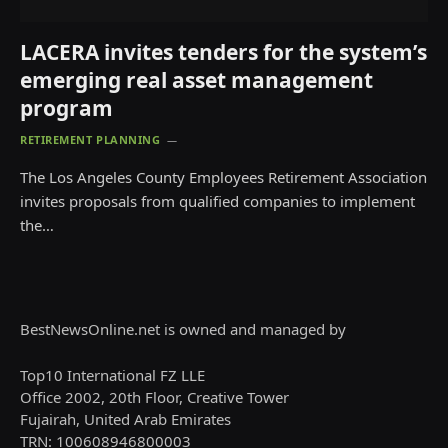
LACERA invites tenders for the system’s
emerging real asset management
program
RETIREMENT PLANNING
The Los Angeles County Employees Retirement Association
invites proposals from qualified companies to implement
the…
BestNewsOnline.net is owned and managed by
Top10 International FZ LLE
Office 2002, 20th Floor, Creative Tower
Fujairah, United Arab Emirates
TRN: 100608946800003