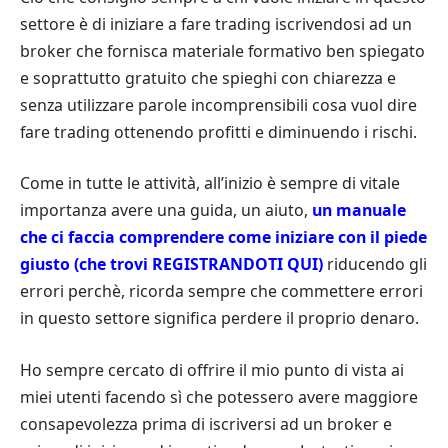
settore è di iniziare a fare trading iscrivendosi ad un
broker che fornisca materiale formativo ben spiegato
e soprattutto gratuito che spieghi con chiarezza e
senza utilizzare parole incomprensibili cosa vuol dire
fare trading ottenendo profitti e diminuendo i rischi.
Come in tutte le attività, all’inizio è sempre di vitale
importanza avere una guida, un aiuto,
un manuale
che ci faccia comprendere come iniziare con il piede
giusto
(che trovi REGISTRANDOTI QUI)
riducendo gli
errori perchè, ricorda sempre che commettere errori
in questo settore significa perdere il proprio denaro.
Ho sempre cercato di offrire il mio punto di vista ai
miei utenti facendo sì che potessero avere maggiore
consapevolezza prima di iscriversi ad un broker e