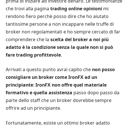
prima di iniziare ad investire denaro. Le testimonianze
che trovi alla pagina
trading online opinioni
mi
rendono fiero perchè posso dire che ho aiutato
tantissime persone a non incappare nelle truffe di
broker non regolamentati e ho sempre cercato di far
comprendere che la
scelta del broker a noi più
adatto è la condizione senza la quale non si può
fare trading profittevole
.
Arrivati a questo punto avrai capito che
non posso
consigliare un broker come IronFX ad un
principiante
:
IronFX non offre quel materiale
formativo e quella assistenza
passo dopo passo da
parte dello staff che un broker dovrebbe sempre
offrire ad un principiante.
Fortunatamente, esiste un ottimo broker adatto