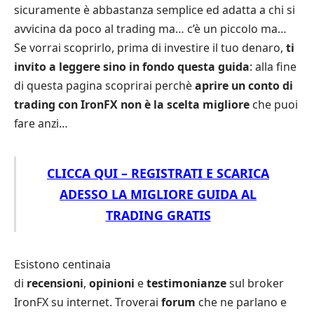
sicuramente è abbastanza semplice ed adatta a chi si
avvicina da poco al trading ma… c’è un piccolo ma…
Se vorrai scoprirlo, prima di investire il tuo denaro,
ti
invito a leggere sino in fondo questa guida
: alla fine
di questa pagina scoprirai perchè
aprire un conto di
trading con IronFX non è la scelta migliore
che puoi
fare anzi…
CLICCA QUI – REGISTRATI E SCARICA
ADESSO LA MIGLIORE GUIDA AL
TRADING GRATIS
Esistono centinaia
di
recensioni
,
opinioni
e
testimonianze
sul broker
IronFX su internet. Troverai
forum
che ne parlano e