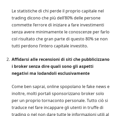
Le statistiche di chi perde il proprio capitale nel
trading dicono che più dell’80% delle persone
commette l’errore di iniziare a fare investimenti
senza avere minimamente le conoscenze per farlo
col risultato che gran parte di questo 80% se non
tutti perdono l’intero capitale investito.
Affidarsi alle recensioni di siti che pubblicizzano
i broker senza dire quali sono gli aspetti
negativi ma lodandoli esclusivamente
Come ben saprai, online spopolano le fake news e
inoltre, molti portali sponsorizzano broker solo
per un proprio tornaconto personale. Tutto ciò si
traduce nel fare incappare gli utenti in truffe di
trading o nel non dare tutte le informazioni utili al