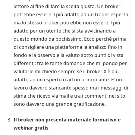
lettore al fine di fare la scelta giusta. Un broker
potrebbe essere il più adatto ad un trader esperto
ma lo stesso broker potrebbe non essere il più
adatto per un utente che si sta avvicinando a
questo mondo da pochissimo. Ecco perchè prima
di consigliare una piattaforma la analizzo fino in
fondo e la osservo e la valuto sotto punti di vista
differenti: tra le tante domande che mi pongo per
valutarle mi chiedo sempre se il broker X è più
adatto ad un esperto o ad un principiante. E’ un
lavoro davvero stancante spesso ma i messaggi di
stima che ricevo via mail e tra i commenti nel sito
sono davvero una grande gratificazione.
Il broker non presenta materiale formativo e
webinar gratis