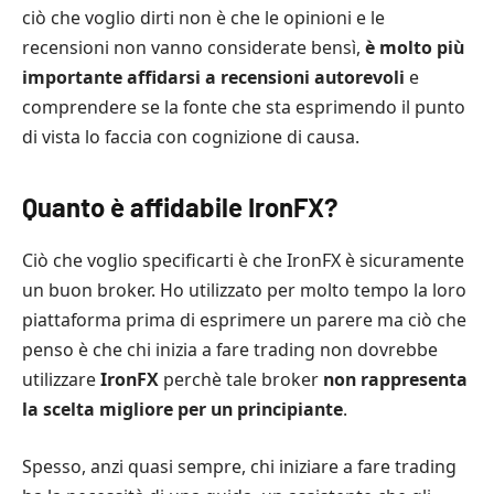
ciò che voglio dirti non è che le opinioni e le
recensioni non vanno considerate bensì,
è molto più
importante affidarsi a recensioni autorevoli
e
comprendere se la fonte che sta esprimendo il punto
di vista lo faccia con cognizione di causa.
Quanto è affidabile IronFX?
Ciò che voglio specificarti è che IronFX è sicuramente
un buon broker. Ho utilizzato per molto tempo la loro
piattaforma prima di esprimere un parere ma ciò che
penso è che chi inizia a fare trading non dovrebbe
utilizzare
IronFX
perchè tale broker
non rappresenta
la scelta migliore per un principiante
.
Spesso, anzi quasi sempre, chi iniziare a fare trading