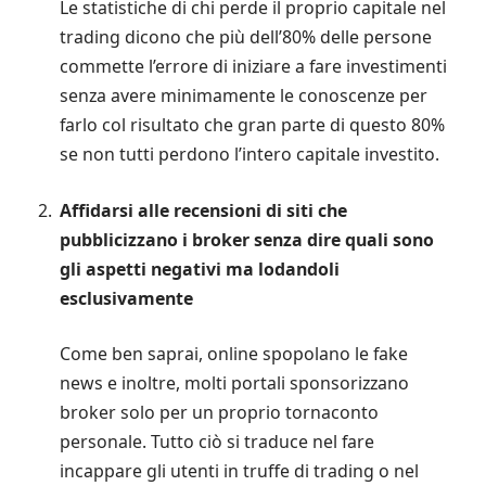
Le statistiche di chi perde il proprio capitale nel
trading dicono che più dell’80% delle persone
commette l’errore di iniziare a fare investimenti
senza avere minimamente le conoscenze per
farlo col risultato che gran parte di questo 80%
se non tutti perdono l’intero capitale investito.
Affidarsi alle recensioni di siti che
pubblicizzano i broker senza dire quali sono
gli aspetti negativi ma lodandoli
esclusivamente
Come ben saprai, online spopolano le fake
news e inoltre, molti portali sponsorizzano
broker solo per un proprio tornaconto
personale. Tutto ciò si traduce nel fare
incappare gli utenti in truffe di trading o nel