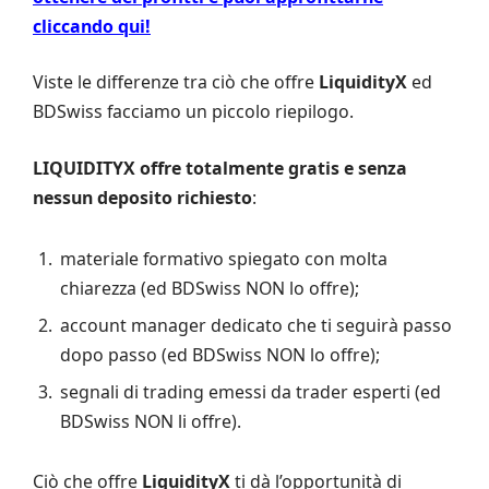
cliccando qui!
Viste le differenze tra ciò che offre
LiquidityX
ed
BDSwiss facciamo un piccolo riepilogo.
LIQUIDITYX
offre totalmente gratis e senza
nessun deposito richiesto
:
materiale formativo spiegato con molta
chiarezza (ed BDSwiss NON lo offre);
account manager dedicato che ti seguirà passo
dopo passo (ed BDSwiss NON lo offre);
segnali di trading emessi da trader esperti (ed
BDSwiss NON li offre).
Ciò che offre
LiquidityX
ti dà l’opportunità di