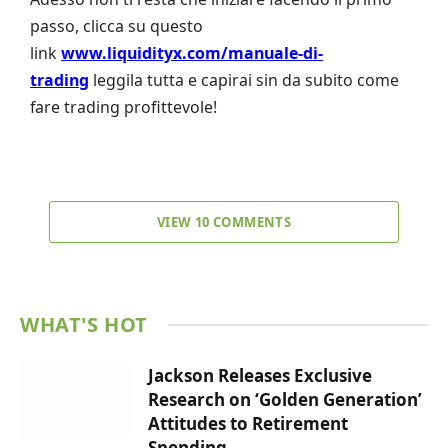
passo, clicca su questo
link
www.liquidityx.com/manuale-di-
trading
leggila tutta e capirai sin da subito come
fare trading profittevole!
VIEW 10 COMMENTS
WHAT'S HOT
Jackson Releases Exclusive
Research on ‘Golden Generation’
Attitudes to Retirement
Spending