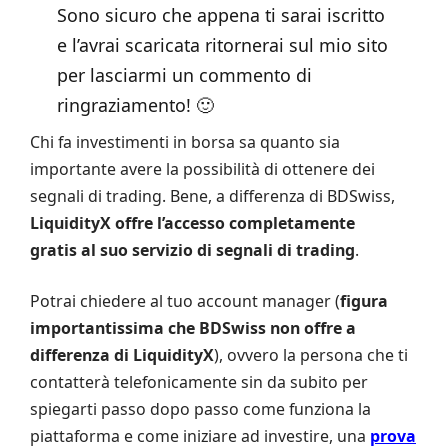
Sono sicuro che appena ti sarai iscritto
e l’avrai scaricata ritornerai sul mio sito
per lasciarmi un commento di
ringraziamento! 🙂
Chi fa investimenti in borsa sa quanto sia
importante avere la possibilità di ottenere dei
segnali di trading. Bene, a differenza di BDSwiss,
LiquidityX
offre l’accesso completamente
gratis
al suo servizio di segnali di trading
.
Potrai chiedere al tuo account manager (
figura
importantissima che BDSwiss non offre a
differenza di
LiquidityX
), ovvero la persona che ti
contatterà telefonicamente sin da subito per
spiegarti passo dopo passo come funziona la
piattaforma e come iniziare ad investire, una
prova