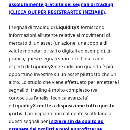
assolutamente gratuita dei segnali di trading
(CLICCA QUI PER REGISTRARTI E INIZIARE)
.
I segnali di trading di
LiquidityX
forniscono
informazioni all’utente relative ai movimenti di
mercato di un asset (un’azione, una coppia di
valute monetarie reali o digitali ad esempio). In
pratica, questi segnali sono forniti da trader
esperti di
LiquidityX
che indicano quando è più
opportuno investire su un asset piuttosto che un
altro. Lo studio che viene effettuato per emettere i
segnali di trading è molto complesso (va
conosciuta l’analisi tecnica avanzata)
e
LiquidityX
mette a disposizione tutto questo
gratis
! I principianti normalmente si affidano a
questi segnali per
iniziare sin da subito ad
ottenere dei profitti e puoi approfittarne