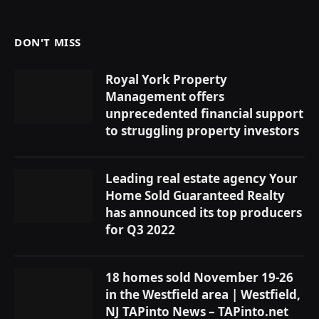
DON'T MISS
Royal York Property
Management offers
unprecedented financial support
to struggling property investors
Leading real estate agency Your
Home Sold Guaranteed Realty
has announced its top producers
for Q3 2022
18 homes sold November 19-26
in the Westfield area | Westfield,
NJ TAPinto News – TAPinto.net