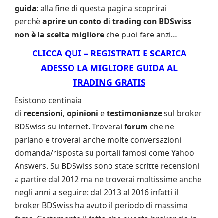
guida
: alla fine di questa pagina scoprirai
perchè
aprire un conto di trading con BDSwiss
non è la scelta migliore
che puoi fare anzi…
CLICCA QUI – REGISTRATI E SCARICA
ADESSO LA MIGLIORE GUIDA AL
TRADING GRATIS
Esistono centinaia
di
recensioni
,
opinioni
e
testimonianze
sul broker
BDSwiss su internet. Troverai
forum
che ne
parlano e troverai anche molte conversazioni
domanda/risposta su portali famosi come Yahoo
Answers. Su BDSwiss sono state scritte recensioni
a partire dal 2012 ma ne troverai moltissime anche
negli anni a seguire: dal 2013 al 2016 infatti il
broker BDSwiss ha avuto il periodo di massima