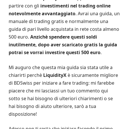
partire con gli
investimenti nel trading online
notevolmente avvantaggiato
. Avrai una guida, un
manuale di trading gratis e normalmente una
guida di pari livello acquistata in rete costa almeno
500 euro.
Anzichè spendere questi soldi
inutilmente, dopo aver scaricato gratis la guida
potrai se vorrai investire questi 500 euro
.
Mi auguro che questa mia guida sia stata utile a
chiarirti perchè
LiquidityX
è sicuramente migliore
di BDSwiss per iniziare a fare trading: mi farebbe
piacere che mi lasciassi un tuo commento qui
sotto se hai bisogno di ulteriori chiarimenti o se
hai bisogno di aiuto ulteriore, sarò a tua
disposizione!
Adesso non ti resta che iniziare facendo il primo