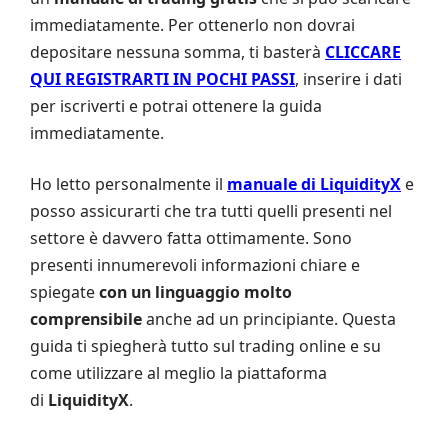
immediatamente. Per ottenerlo non dovrai
depositare nessuna somma, ti basterà
CLICCARE
QUI
REGISTRARTI IN POCHI PASSI
, inserire i dati
per iscriverti e potrai ottenere la guida
immediatamente.
Ho letto personalmente il
manuale di LiquidityX
e
posso assicurarti che tra tutti quelli presenti nel
settore è davvero fatta ottimamente. Sono
presenti innumerevoli informazioni chiare e
spiegate
con un linguaggio molto
comprensibile
anche ad un principiante. Questa
guida ti spiegherà tutto sul trading online e su
come utilizzare al meglio la piattaforma
di
LiquidityX
.