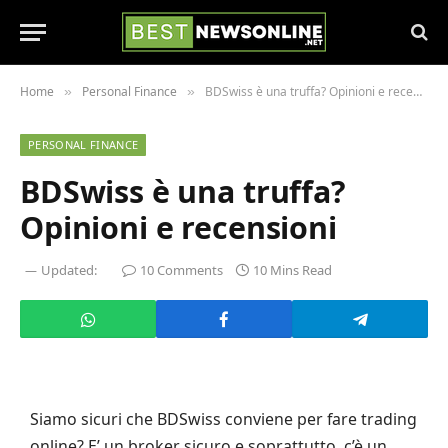
Home
Personal Finance
BDSwiss è una truffa? Opinioni e recensioni
»
»
PERSONAL FINANCE
BDSwiss è una truffa?
Opinioni e recensioni
Updated:
10 Comments
10 Mins Read
Siamo sicuri che BDSwiss conviene per fare trading
online? E’ un broker sicuro e soprattutto, c’è un