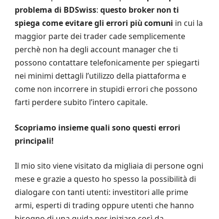
problema di BDSwiss
:
questo broker non ti
spiega come evitare gli errori più comuni
in cui la
maggior parte dei trader cade semplicemente
perchè non ha degli account manager che ti
possono contattare telefonicamente per spiegarti
nei minimi dettagli l’utilizzo della piattaforma e
come non incorrere in stupidi errori che possono
farti perdere subito l’intero capitale.
Scopriamo insieme quali sono questi errori
principali!
Il mio sito viene visitato da migliaia di persone ogni
mese e grazie a questo ho spesso la possibilità di
dialogare con tanti utenti: investitori alle prime
armi, esperti di trading oppure utenti che hanno
bisogno di una guida per iniziare così da