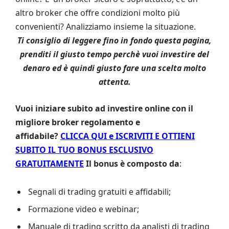
altro broker che offre condizioni molto più
convenienti? Analizziamo insieme la situazione.
Ti consiglio di leggere fino in fondo questa pagina,
prenditi il giusto tempo perchè vuoi investire del
denaro ed è quindi giusto fare una scelta molto
attenta.
Vuoi iniziare subito ad investire online con il
migliore broker regolamento e
affidabile?
CLICCA QUI e ISCRIVITI E OTTIENI
SUBITO IL TUO BONUS ESCLUSIVO
GRATUITAMENTE
Il bonus è composto da
:
Segnali di trading gratuiti e affidabili;
Formazione video e webinar;
Manuale di trading scritto da analisti di trading