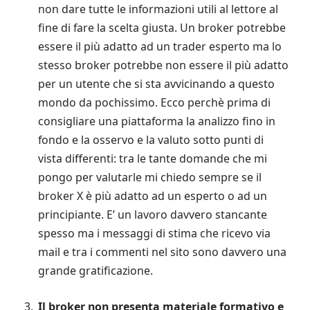
non dare tutte le informazioni utili al lettore al
fine di fare la scelta giusta. Un broker potrebbe
essere il più adatto ad un trader esperto ma lo
stesso broker potrebbe non essere il più adatto
per un utente che si sta avvicinando a questo
mondo da pochissimo. Ecco perchè prima di
consigliare una piattaforma la analizzo fino in
fondo e la osservo e la valuto sotto punti di
vista differenti: tra le tante domande che mi
pongo per valutarle mi chiedo sempre se il
broker X è più adatto ad un esperto o ad un
principiante. E’ un lavoro davvero stancante
spesso ma i messaggi di stima che ricevo via
mail e tra i commenti nel sito sono davvero una
grande gratificazione.
Il broker non presenta materiale formativo e